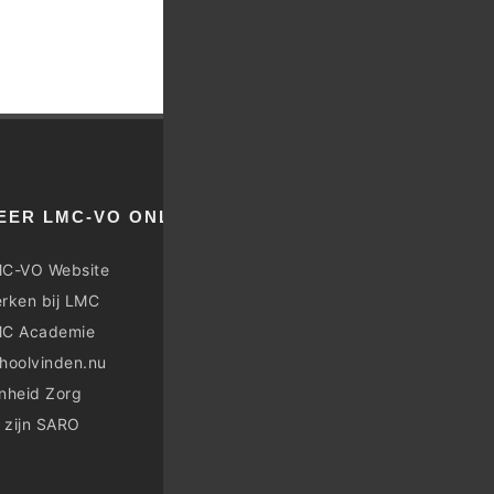
EER LMC-VO ONLINE
C-VO Website
rken bij LMC
C Academie
hoolvinden.nu
nheid Zorg
j zijn SARO