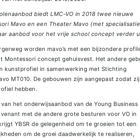
scholenaanbod biedt LMC-VO in 2018 twee nieuwe
sori Mavo en een Theater Mavo (met specialisatie
aar aanbod voor het vrije school concept verder ui
erweg worden mavo’s met een bijzondere profile
et Montessori concept gehuisvest. Het andere ge
 kunstprofiel in samenwerking met Stichting
avo MT010. De gebouwen zijn aangepast zodat zij
rofiel hebben.
l van het onderwijsaanbod van de Young Business
nvenant met de andere grote besturen voor VO in
ijgt YBSR de gelegenheid om te groeien tot een
jkheden om de groei daadwerkelijk te realiseren,