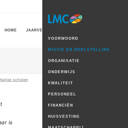
Facebook
YouTube
Instagram
Twitter
HOME
JAARVERSLAGEN
VOORWOORD
MISSIE EN DOELSTELLING
ORGANISATIE
ONDERWIJS
chalige scholen
KWALITEIT
PERSONEEL
t
FINANCIËN
HUISVESTING
ar is
MAATSCHAPPIJ