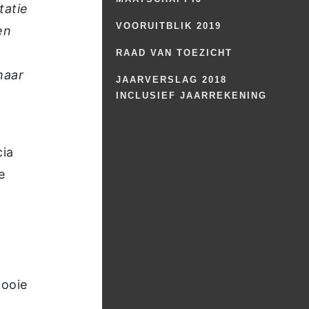
tatie
VOORUITBLIK 2019
en
RAAD VAN TOEZICHT
haar
JAARVERSLAG 2018
INCLUSIEF JAARREKENING
cia
e
mooie