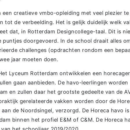
 een creatieve vmbo-opleiding met veel plezier te
 tot de verbeelding. Het is gelijk duidelijk welk va
eet dat, in Rotterdam Designcollege-taal. Dit is ni
e puntjes doorgevoerd. In de school draait alles o
evarieerde challenges (opdrachten rondom een bepa
 twee jaar moeten doen.
Het Lyceum Rotterdam ontwikkelen een horecager
zullen gaan aanbieden. De havo-leerlingen worden
am en zullen daar het grootste gedeelte van de A
 praktijk gerelateerde vakken worden door de Hor
 aan de Noordsingel, verzorgd. De Horeca havo is
dam binnen het profiel E&M of C&M. De Horeca h
van het schooljaar 2019/2020.