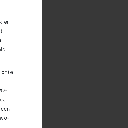
k er
et
m
ald
ichte
VO-
eca
 een
avo-