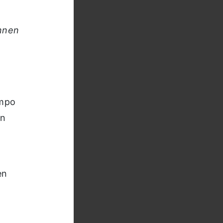
innen
empo
en
en