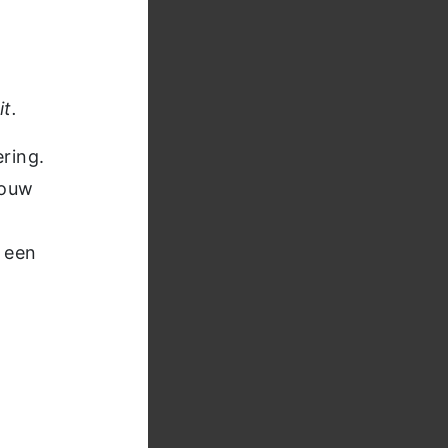
t.
ring.
bouw
 een