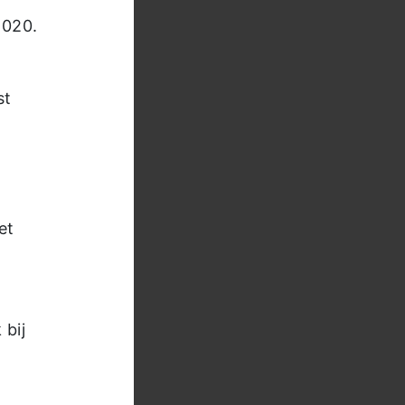
2020.
st
et
 bij